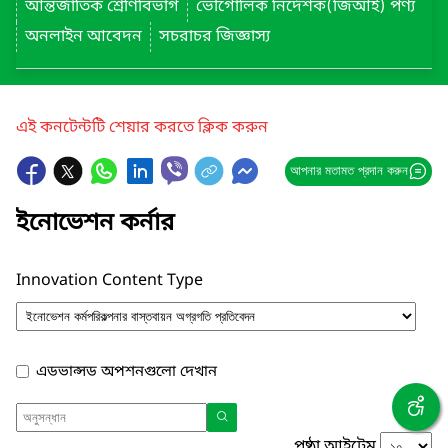
আন্তর্জাতিক শ্রেণিবিভাগ
ভৌগোলিক নির্দেশক(জিআই) পণ্য
অনলাইন আবেদন
সচরাচর জিজ্ঞাস্য
এই কনটেন্টটি শেয়ার করতে ক্লিক করুন
আপনার মতামত প্রদান করুন
ইনোভেশন কর্নার
Innovation Content Type
এডভান্সড অপশনগুলো দেখান
পৃষ্ঠা আইটেম