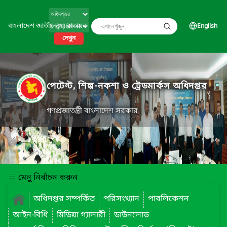
বাংলাদেশ জাতীয় তথ্য বাতায়ন
English
দেখুন
পেটেন্ট, শিল্প-নকশা ও ট্রেডমার্কস অধিদপ্তর
গণপ্রজাতন্ত্রী বাংলাদেশ সরকার
মেনু নির্বাচন করুন
অধিদপ্তর সম্পর্কিত
পরিসংখ্যান
পাবলিকেশন
আইন-বিধি
মিডিয়া গ্যালারী
ডাউনলোড