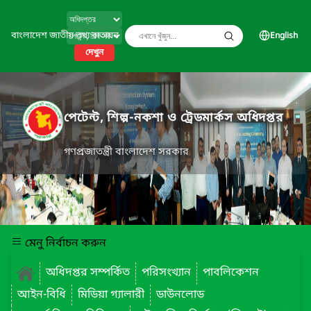
বাংলাদেশ জাতীয় তথ্য বাতায়ন
English
দেখুন
পেটেন্ট, শিল্প-নকশা ও ট্রেডমার্কস অধিদপ্তর
গণপ্রজাতন্ত্রী বাংলাদেশ সরকার
মেনু নির্বাচন করুন
অধিদপ্তর সম্পর্কিত
পরিসংখ্যান
পাবলিকেশন
আইন-বিধি
মিডিয়া গ্যালারী
ডাউনলোড