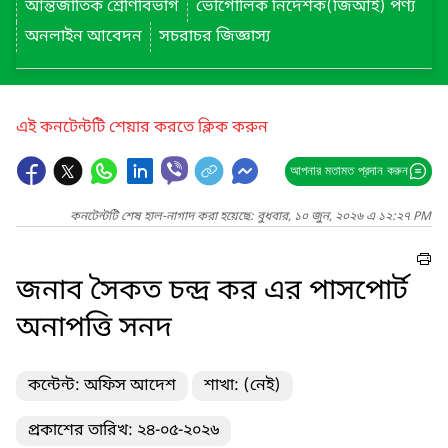
আন্তর্জাতিক শ্রেণিবিভাগ
ভৌগোলিক নির্দেশক(জিআই) পণ্য
অনলাইন আবেদন
সচরাচর জিজ্ঞাস্য
এই কনটেন্টটি শেয়ার করতে ক্লিক করুন
আপনার মতামত প্রদান করুন
কনটেন্টটি শেষ হাল-নাগাদ করা হয়েছে: বুধবার, ১০ জুন, ২০২৬ এ ১২:২৭ PM
জনাব সৈকত চন্দ্র কর এর পাসপোর্ট
অনাপত্তি সনদ
কন্টেন্ট: অফিস আদেশ
শাখা: (নেই)
প্রকাশের তারিখ: ২৪-০৫-২০২৬