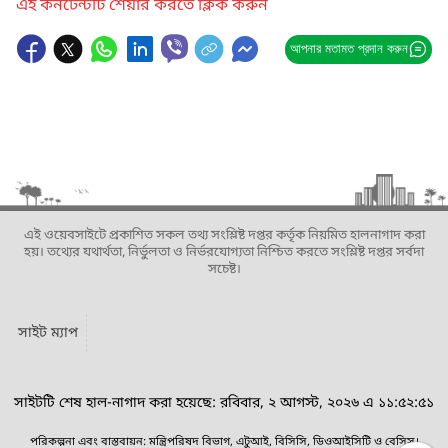
এই কনটেন্টটি শেয়ার করতে ক্লিক করুন
আপনার মতামত প্রদান করুন
এই ওয়েবসাইটে প্রকাশিত সকল তথ্য সংশ্লিষ্ট দপ্তর কর্তৃক নিয়মিত হালনাগাদ করা
হয়। তথ্যের যথার্থতা, নির্ভুলতা ও নির্ভরযোগ্যতা নিশ্চিত করতে সংশ্লিষ্ট দপ্তর সর্বদা
সচেষ্ট।
সাইট ম্যাপ
সাইটটি শেষ হাল-নাগাদ করা হয়েছে: রবিবার, ২ আগস্ট, ২০২৬ এ ১১:৫২:৫১
পরিকল্পনা এবং বাস্তবায়ন: মন্ত্রিপরিষদ বিভাগ, এটুআই, বিসিসি, ডিওআইসিটি ও বেসিস।