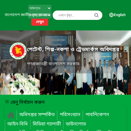
বাংলাদেশ জাতীয় তথ্য বাতায়ন
English
দেখুন
পেটেন্ট, শিল্প-নকশা ও ট্রেডমার্কস অধিদপ্তর
গণপ্রজাতন্ত্রী বাংলাদেশ সরকার
মেনু নির্বাচন করুন
অধিদপ্তর সম্পর্কিত
পরিসংখ্যান
পাবলিকেশন
আইন-বিধি
মিডিয়া গ্যালারী
ডাউনলোড