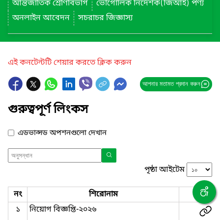
আন্তর্জাতিক শ্রেণিবিভাগ
ভৌগোলিক নির্দেশক(জিআই) পণ্য
অনলাইন আবেদন
সচরাচর জিজ্ঞাস্য
এই কনটেন্টটি শেয়ার করতে ক্লিক করুন
আপনার মতামত প্রদান করুন
গুরুত্বপূর্ণ লিংকস
এডভান্সড অপশনগুলো দেখান
পৃষ্ঠা আইটেম
নং
শিরোনাম
লিংক
১
নিয়োগ বিজ্ঞপ্তি-২০২৬