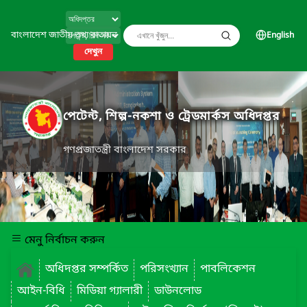
বাংলাদেশ জাতীয় তথ্য বাতায়ন
English
দেখুন
পেটেন্ট, শিল্প-নকশা ও ট্রেডমার্কস অধিদপ্তর
গণপ্রজাতন্ত্রী বাংলাদেশ সরকার
মেনু নির্বাচন করুন
অধিদপ্তর সম্পর্কিত
পরিসংখ্যান
পাবলিকেশন
আইন-বিধি
মিডিয়া গ্যালারী
ডাউনলোড