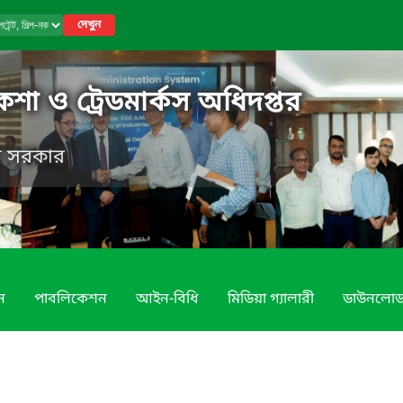
দেখুন
নকশা ও ট্রেডমার্কস অধিদপ্তর
েশ সরকার
ন
পাবলিকেশন
আইন-বিধি
মিডিয়া গ্যালারী
ডাউনলো