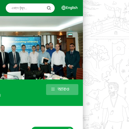
English
আরও
ড