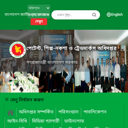
বাংলাদেশ জাতীয় তথ্য বাতায়ন
English
দেখুন
পেটেন্ট, শিল্প-নকশা ও ট্রেডমার্কস অধিদপ্তর
গণপ্রজাতন্ত্রী বাংলাদেশ সরকার
মেনু নির্বাচন করুন
অধিদপ্তর সম্পর্কিত
পরিসংখ্যান
পাবলিকেশন
আইন-বিধি
মিডিয়া গ্যালারী
ডাউনলোড