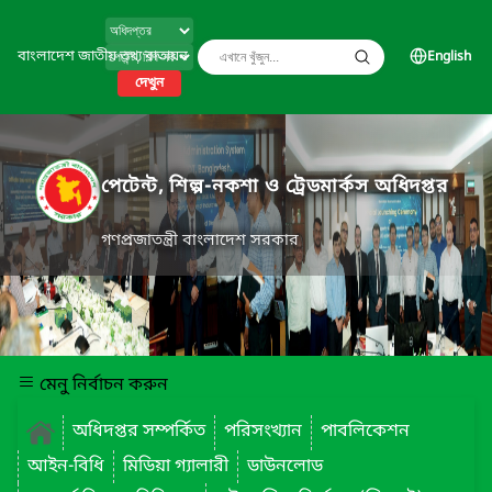
বাংলাদেশ জাতীয় তথ্য বাতায়ন
English
দেখুন
পেটেন্ট, শিল্প-নকশা ও ট্রেডমার্কস অধিদপ্তর
গণপ্রজাতন্ত্রী বাংলাদেশ সরকার
মেনু নির্বাচন করুন
অধিদপ্তর সম্পর্কিত
পরিসংখ্যান
পাবলিকেশন
আইন-বিধি
মিডিয়া গ্যালারী
ডাউনলোড