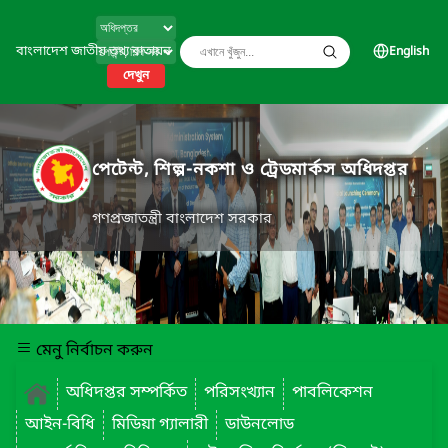
বাংলাদেশ জাতীয় তথ্য বাতায়ন
English
দেখুন
পেটেন্ট, শিল্প-নকশা ও ট্রেডমার্কস অধিদপ্তর
গণপ্রজাতন্ত্রী বাংলাদেশ সরকার
মেনু নির্বাচন করুন
অধিদপ্তর সম্পর্কিত
পরিসংখ্যান
পাবলিকেশন
আইন-বিধি
মিডিয়া গ্যালারী
ডাউনলোড