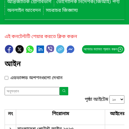
আন্তর্জাতিক শ্রেণিবিভাগ
ভৌগোলিক নির্দেশক(জিআই) পণ্য
অনলাইন আবেদন
সচরাচর জিজ্ঞাস্য
এই কনটেন্টটি শেয়ার করতে ক্লিক করুন
আপনার মতামত প্রদান করুন
আইন
এডভান্সড অপশনগুলো দেখান
পৃষ্ঠা আইটেম
নং
শিরোনাম
আইনের ন