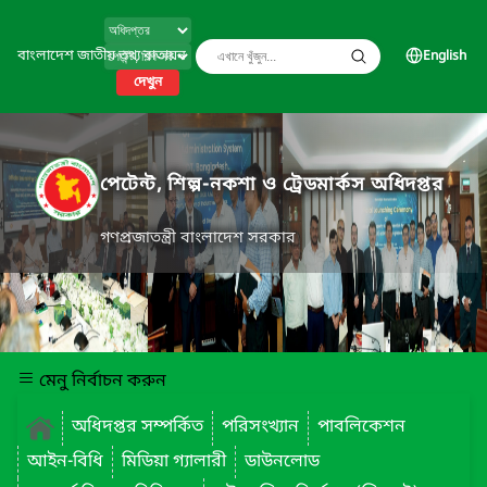
বাংলাদেশ জাতীয় তথ্য বাতায়ন
English
দেখুন
পেটেন্ট, শিল্প-নকশা ও ট্রেডমার্কস অধিদপ্তর
গণপ্রজাতন্ত্রী বাংলাদেশ সরকার
মেনু নির্বাচন করুন
অধিদপ্তর সম্পর্কিত
পরিসংখ্যান
পাবলিকেশন
আইন-বিধি
মিডিয়া গ্যালারী
ডাউনলোড