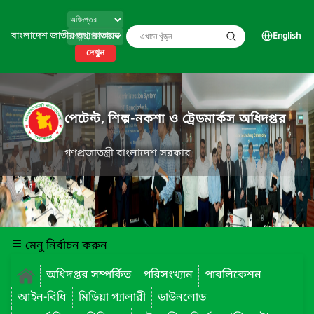
বাংলাদেশ জাতীয় তথ্য বাতায়ন
English
দেখুন
পেটেন্ট, শিল্প-নকশা ও ট্রেডমার্কস অধিদপ্তর
গণপ্রজাতন্ত্রী বাংলাদেশ সরকার
মেনু নির্বাচন করুন
অধিদপ্তর সম্পর্কিত
পরিসংখ্যান
পাবলিকেশন
আইন-বিধি
মিডিয়া গ্যালারী
ডাউনলোড