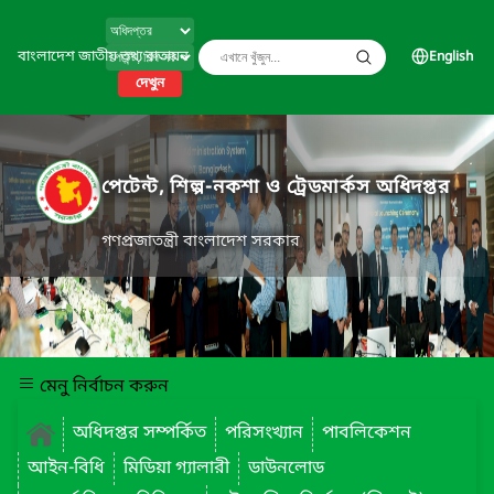
বাংলাদেশ জাতীয় তথ্য বাতায়ন
English
দেখুন
পেটেন্ট, শিল্প-নকশা ও ট্রেডমার্কস অধিদপ্তর
গণপ্রজাতন্ত্রী বাংলাদেশ সরকার
মেনু নির্বাচন করুন
অধিদপ্তর সম্পর্কিত
পরিসংখ্যান
পাবলিকেশন
আইন-বিধি
মিডিয়া গ্যালারী
ডাউনলোড