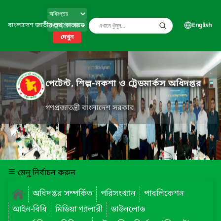
বাংলাদেশ জাতীয় তথ্য বাতায়ন
English
দেখুন
পেটেন্ট, শিল্প-নকশা ও ট্রেডমার্কস অধিদপ্তর
গণপ্রজাতন্ত্রী বাংলাদেশ সরকার
মেনু নির্বাচন করুন
অধিদপ্তর সম্পর্কিত
পরিসংখ্যান
পাবলিকেশন
আইন-বিধি
মিডিয়া গ্যালারী
ডাউনলোড