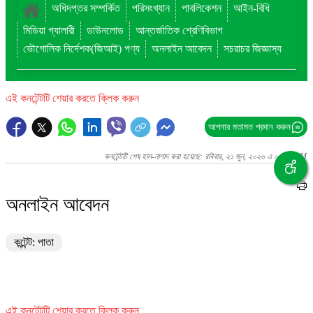
অধিদপ্তর সম্পর্কিত
পরিসংখ্যান
পাবলিকেশন
আইন-বিধি
মিডিয়া গ্যালারী
ডাউনলোড
আন্তর্জাতিক শ্রেণিবিভাগ
ভৌগোলিক নির্দেশক(জিআই) পণ্য
অনলাইন আবেদন
সচরাচর জিজ্ঞাস্য
এই কনটেন্টটি শেয়ার করতে ক্লিক করুন
আপনার মতামত প্রদান করুন
কনটেন্টটি শেষ হাল-নাগাদ করা হয়েছে: রবিবার, ২১ জুন, ২০২৬ এ ০২:১৫ PM
অনলাইন আবেদন
কন্টেন্ট: পাতা
এই কনটেন্টটি শেয়ার করতে ক্লিক করুন