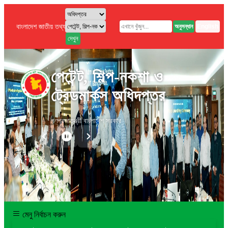
বাংলাদেশ জাতীয় তথ্য বাতায়ন
অনুসন্ধান
English
দেখুন
পেটেন্ট, শিল্প-নকশা ও
ট্রেডমার্কস অধিদপ্তর
গণপ্রজাতন্ত্রী বাংলাদেশ সরকার
মেনু নির্বাচন করুন