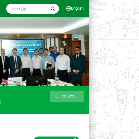
English
আরও
ড