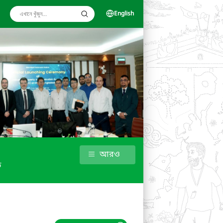
English
আরও
ড