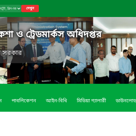
দেখুন
নকশা ও ট্রেডমার্কস অধিদপ্তর
েশ সরকার
ন
পাবলিকেশন
আইন-বিধি
মিডিয়া গ্যালারী
ডাউনলো