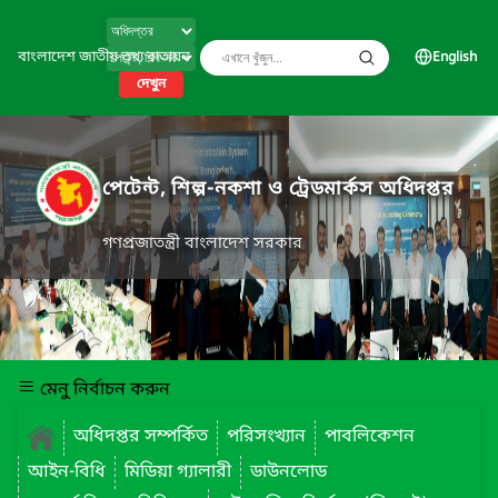
বাংলাদেশ জাতীয় তথ্য বাতায়ন
English
দেখুন
পেটেন্ট, শিল্প-নকশা ও ট্রেডমার্কস অধিদপ্তর
গণপ্রজাতন্ত্রী বাংলাদেশ সরকার
মেনু নির্বাচন করুন
অধিদপ্তর সম্পর্কিত
পরিসংখ্যান
পাবলিকেশন
আইন-বিধি
মিডিয়া গ্যালারী
ডাউনলোড