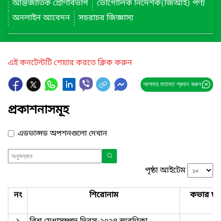
আন্তর্জাতিক শ্রেণিবিভাগ
ভৌগোলিক নির্দেশক(জিআই) পণ্য
অনলাইন আবেদন
সচরাচর জিজ্ঞাস্য
এই কনটেন্টটি শেয়ার করতে ক্লিক করুন
আপনার মতামত প্রদান করুন
প্রকাশনাসমূহ
এডভান্সড অপশনগুলো দেখান
পৃষ্ঠা আইটেম
নং
শিরোনাম
কভার ছব