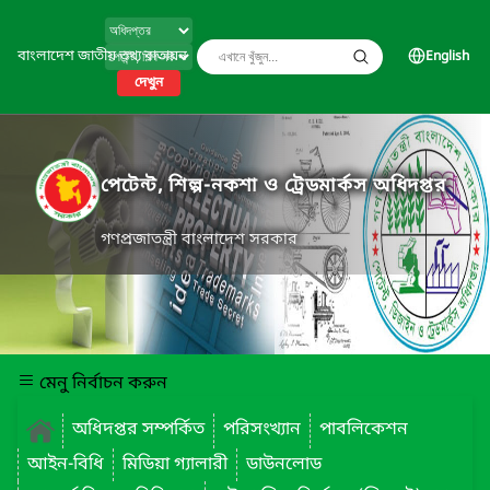
বাংলাদেশ জাতীয় তথ্য বাতায়ন
English
দেখুন
পেটেন্ট, শিল্প-নকশা ও ট্রেডমার্কস অধিদপ্তর
গণপ্রজাতন্ত্রী বাংলাদেশ সরকার
মেনু নির্বাচন করুন
অধিদপ্তর সম্পর্কিত
পরিসংখ্যান
পাবলিকেশন
আইন-বিধি
মিডিয়া গ্যালারী
ডাউনলোড