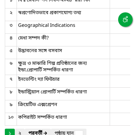
১
বিশ্ব মেধাসম্পদ দিবস-২০২৪ স্মরণিকা
২
স্বপ্রণোদিতভাবে প্রকাশযোগ্য তথ্য
৩
Geographical Indications
৪
মেধা সম্পদ কী?
৫
উদ্ভাবনের সঙ্গে বসবাস
৬
ক্ষুদ্র ও মাঝারি শিল্প প্রতিষ্ঠানের জন্য
ইন্ডা.প্রোপার্টি সম্পর্কিত ধারণা
৭
ইনভেন্টিং দ্যা ফিউচার
৮
ইন্ডাস্ট্রিয়াল প্রোপার্টি সম্পর্কিত ধারণা
৯
ক্রিয়েটিভ এক্সপ্রেশন
১০
কপিরাইট সম্পর্কিত ধারণা
১
২
পরবর্তী
🡲
পৃষ্ঠায় যান