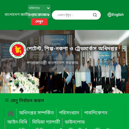
বাংলাদেশ জাতীয় তথ্য বাতায়ন
English
দেখুন
পেটেন্ট, শিল্প-নকশা ও ট্রেডমার্কস অধিদপ্তর
গণপ্রজাতন্ত্রী বাংলাদেশ সরকার
মেনু নির্বাচন করুন
অধিদপ্তর সম্পর্কিত
পরিসংখ্যান
পাবলিকেশন
আইন-বিধি
মিডিয়া গ্যালারী
ডাউনলোড