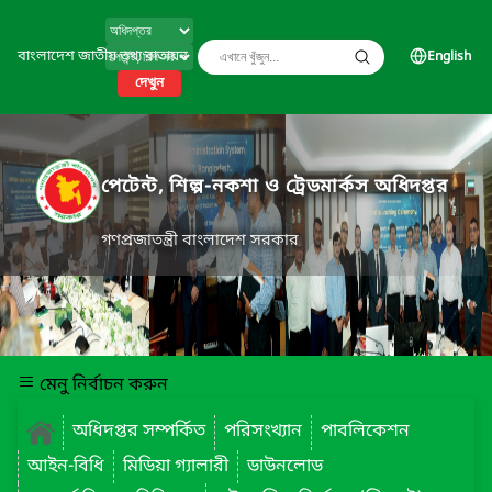
বাংলাদেশ জাতীয় তথ্য বাতায়ন
English
দেখুন
পেটেন্ট, শিল্প-নকশা ও ট্রেডমার্কস অধিদপ্তর
গণপ্রজাতন্ত্রী বাংলাদেশ সরকার
মেনু নির্বাচন করুন
অধিদপ্তর সম্পর্কিত
পরিসংখ্যান
পাবলিকেশন
আইন-বিধি
মিডিয়া গ্যালারী
ডাউনলোড