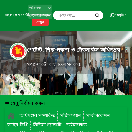
বাংলাদেশ জাতীয় তথ্য বাতায়ন
English
দেখুন
পেটেন্ট, শিল্প-নকশা ও ট্রেডমার্কস অধিদপ্তর
গণপ্রজাতন্ত্রী বাংলাদেশ সরকার
মেনু নির্বাচন করুন
অধিদপ্তর সম্পর্কিত
পরিসংখ্যান
পাবলিকেশন
আইন-বিধি
মিডিয়া গ্যালারী
ডাউনলোড