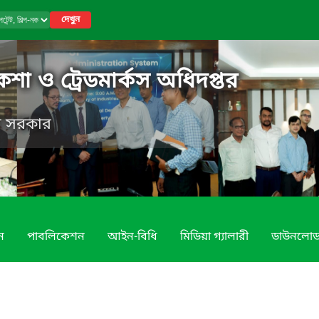
দেখুন
নকশা ও ট্রেডমার্কস অধিদপ্তর
েশ সরকার
ন
পাবলিকেশন
আইন-বিধি
মিডিয়া গ্যালারী
ডাউনলো