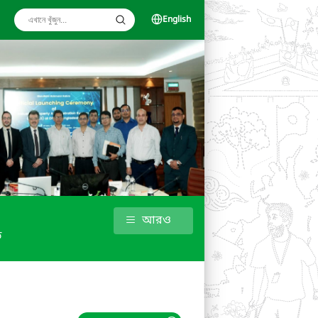
English
আরও
ড