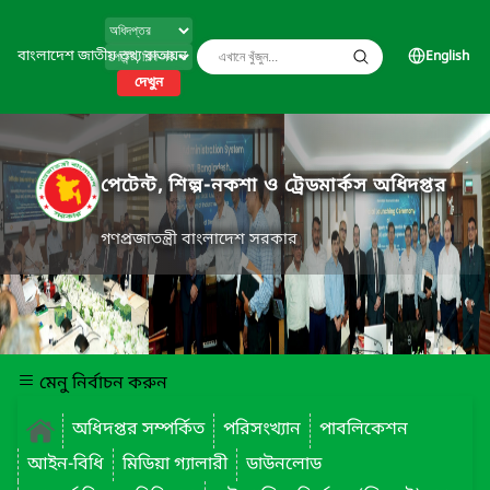
বাংলাদেশ জাতীয় তথ্য বাতায়ন
English
দেখুন
পেটেন্ট, শিল্প-নকশা ও ট্রেডমার্কস অধিদপ্তর
গণপ্রজাতন্ত্রী বাংলাদেশ সরকার
মেনু নির্বাচন করুন
অধিদপ্তর সম্পর্কিত
পরিসংখ্যান
পাবলিকেশন
আইন-বিধি
মিডিয়া গ্যালারী
ডাউনলোড