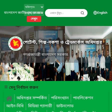
বাংলাদেশ জাতীয় তথ্য বাতায়ন
English
দেখুন
পেটেন্ট, শিল্প-নকশা ও ট্রেডমার্কস অধিদপ্তর
গণপ্রজাতন্ত্রী বাংলাদেশ সরকার
মেনু নির্বাচন করুন
অধিদপ্তর সম্পর্কিত
পরিসংখ্যান
পাবলিকেশন
আইন-বিধি
মিডিয়া গ্যালারী
ডাউনলোড